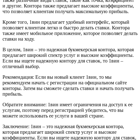
также различные виды ставок, такие как точка, коэффициент
и другие. Контора также предлагает высокие коэффициенты,
что позволяет клиентам получать максимальную прибыль.
Кроме того, 1вин предлагает удобный интерфейс, который
позволяет клиентам легко и быстро делать ставки. Контора
также имеет мобильное приложение, которое позволяет делать
ставки на ходу.
В целом, 1вин – это надежная букмекерская контора, которая
предлагает широкий спектр услуг и высокие коэффициенты.
Если вы ищете надежную контору для ставок, то 1вин –
отличный выбор.
Рекомендация: Если вы новый клиент 1вин, то мы
рекомендуем начать с регистрации на официальном сайте
конторы. Затем вы сможете сделать ставки и начать получать
прибыль.
Обратите внимание: 1вин имеет ограничения на доступ к ее
услугам, поэтому перед регистрацией убедитесь, что вы
можете использовать ее услуги в вашей стране.
Заключение: 1вин – это надежная букмекерская контора,
которая предлагает широкий спектр услуг и высокие
коэффициенты. Если вы ищете надежную контору для ставок,