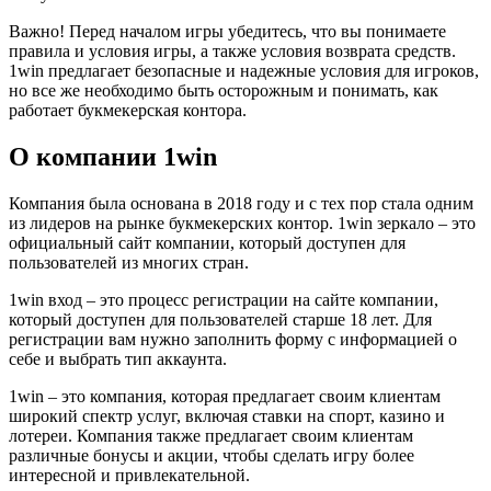
Важно! Перед началом игры убедитесь, что вы понимаете
правила и условия игры, а также условия возврата средств.
1win предлагает безопасные и надежные условия для игроков,
но все же необходимо быть осторожным и понимать, как
работает букмекерская контора.
О компании 1win
Компания была основана в 2018 году и с тех пор стала одним
из лидеров на рынке букмекерских контор. 1win зеркало – это
официальный сайт компании, который доступен для
пользователей из многих стран.
1win вход – это процесс регистрации на сайте компании,
который доступен для пользователей старше 18 лет. Для
регистрации вам нужно заполнить форму с информацией о
себе и выбрать тип аккаунта.
1win – это компания, которая предлагает своим клиентам
широкий спектр услуг, включая ставки на спорт, казино и
лотереи. Компания также предлагает своим клиентам
различные бонусы и акции, чтобы сделать игру более
интересной и привлекательной.