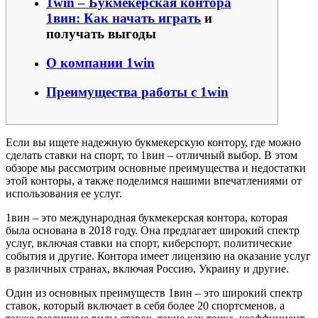
1win – Букмекерская контора
1вин: Как
начать играть
и
получать выгоды
О компании 1win
Преимущества работы с 1win
Если вы ищете надежную букмекерскую контору, где можно
сделать ставки на спорт, то 1вин – отличный выбор. В этом
обзоре мы рассмотрим основные преимущества и недостатки
этой конторы, а также поделимся нашими впечатлениями от
использования ее услуг.
1вин – это международная букмекерская контора, которая
была основана в 2018 году. Она предлагает широкий спектр
услуг, включая ставки на спорт, киберспорт, политические
события и другие. Контора имеет лицензию на оказание услуг
в различных странах, включая Россию, Украину и другие.
Один из основных преимуществ 1вин – это широкий спектр
ставок, который включает в себя более 20 спортсменов, а