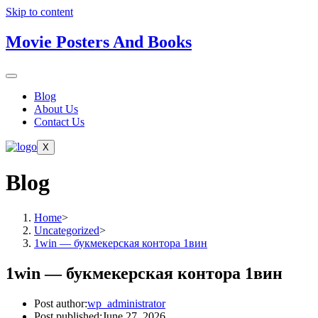
Skip to content
Movie Posters And Books
Blog
About Us
Contact Us
X
Blog
Home
>
Uncategorized
>
1win — букмекерская контора 1вин
1win — букмекерская контора 1вин
Post author:
wp_administrator
Post published:
June 27, 2026